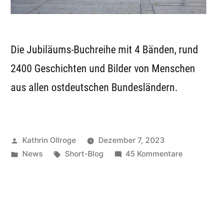
Die Jubiläums-Buchreihe mit 4 Bänden, rund
2400 Geschichten und Bilder von Menschen
aus allen ostdeutschen Bundesländern.
Veröffentlicht
Kathrin Ollroge
Dezember 7, 2023
von
Veröffentlicht
Schlagwörter:
zu
News
Short-Blog
45 Kommentare
in
Unser
Gedanke
Archiv