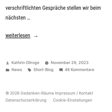
verschriftlichten Gespräche stellen wir beim
nächsten …
„Wartehäuschen
weiterlesen
im
Advent
Veröffentlicht
Kathrin Ollroge
November 29, 2023
_
von
Veröffentlicht
Schlagwörter:
zu
News
Short-Blog
48 Kommentare
Stop
in
Wartehäu
3:
im
Advent
Rathenow“
© 2026 Gedanken-Räume
Impressum / Kontakt
_
Datenschutzerklärung
Cookie-Einstellungen
Stop
3: