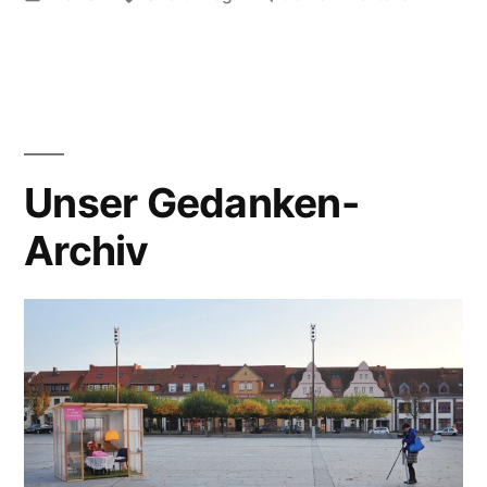
in
Gedanke
Oberthe
als
Stempels
Unser Gedanken-
Archiv