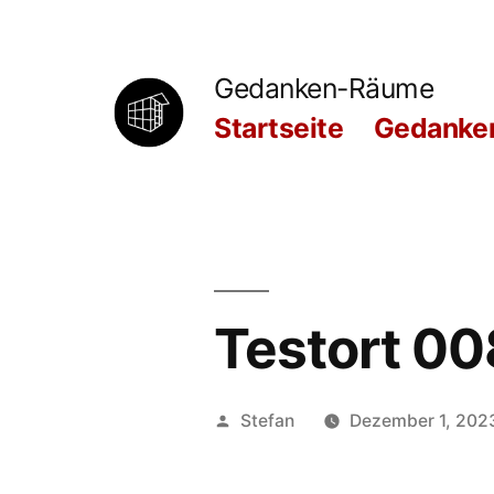
Zum
Inhalt
Gedanken-Räume
springen
Startseite
Gedanken
Testort 00
Veröffentlicht
Stefan
Dezember 1, 202
von