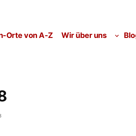
-Orte von A-Z
Wir über uns
Blo
8
3